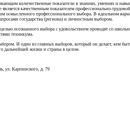
вающим количественные показатели в знаниях, умениях и навык
ие является качественным показателем профессионально-трудово
татом осмысленного профессионального выбора. В идеальном вари
 запросами государства (региона) и личностным выбором.
лью осознанного выбора с удовольствием проводят со школьн
стями техникума.
выбором. И один из главных выборов, который он делает, кем быт
его дальнейшей жизни и страны в целом.
ь, ул. Карпинского, д. 79