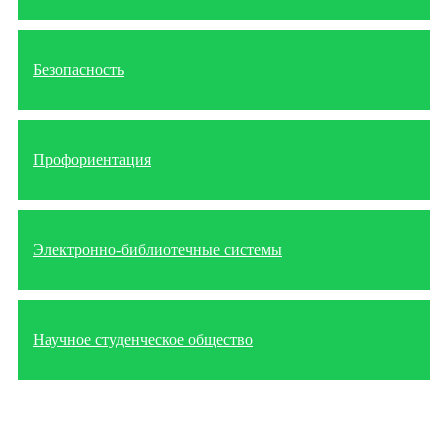
Безопасность
Профориентация
Электронно-библиотечные системы
Научное студенческое общество
Министерство просвещения
Пермская Торгово-
Российской Федерации
Промышленная Палата