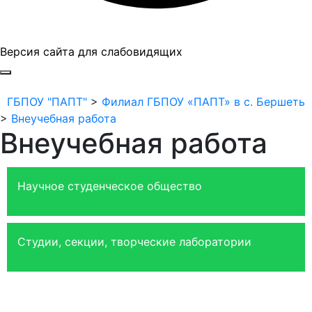
Версия сайта для слабовидящих
ГБПОУ "ПАПТ"
ГБПОУ "ПАПТ"
>
Филиал ГБПОУ «ПАПТ» в с. Бершеть
>
Внеучебная работа
Внеучебная работа
Научное студенческое общество
Студии, секции, творческие лаборатории
Министерство просвещения
Пермская Торгово-
Российской Федерации
Промышленная Палата