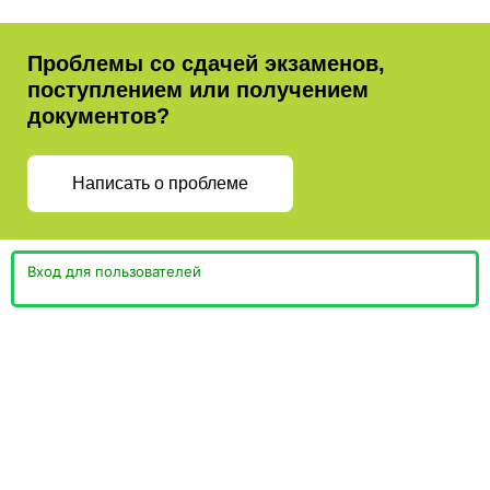
Проблемы со сдачей экзаменов,
поступлением или получением
документов?
Написать о проблеме
Вход для пользователей
Министерство просвещения
Пермская Торгово-
Российской Федерации
Промышленная Палата
Министерство образования и
науки Пермского края
Сайт губернатора и
Правительства Пермского края