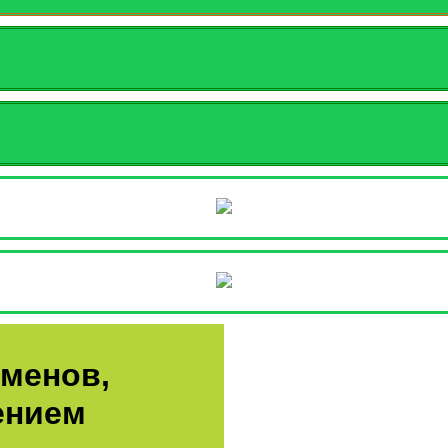
аменов,
ением