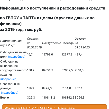
Информация о поступлении и расходовании средств
по ГБПОУ «ПАПТ» в целом (с учетом данных по
филиалам)
за 2019 год, тыс. руб.
Остаток
Остаток
Наименование
на
Поступление
Расходы
на
вида ФХД
01.01.2019
01.01.2020
Субсидии на иные
16,7
12798,6
12377,9
437,4
цели
(подробнее)
Субсидии на
выполнение
государственного
188,7
89552,3
87609,5
2131,5
задания
(подробнее)
Собственные
доходы
119,9
8492,3
8154,8
457,4
(подробнее)
Всего
325,3
110843,2
108142,2
3026,3
Филиал ГБПОУ "ПАПТ" в с. Бершеть