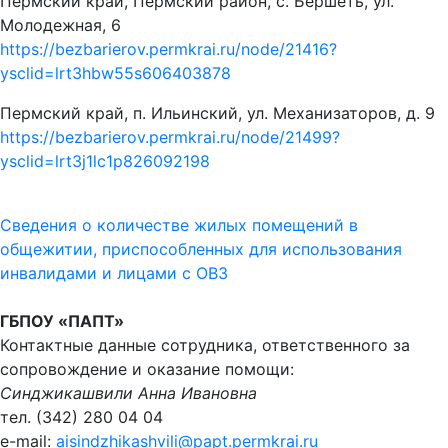
Пермский край, Пермский район, с. Бершеть, ул.
Молодежная, 6
https://bezbarierov.permkrai.ru/node/21416?
ysclid=lrt3hbw55s606403878
Пермский край, п. Ильинский, ул. Механизаторов, д. 9
https://bezbarierov.permkrai.ru/node/21499?
ysclid=lrt3j1lc1p826092198
Сведения о количестве жилых помещений в
общежитии, приспособленных для использования
инвалидами и лицами с ОВЗ
ГБПОУ «ПАПТ»
Контактные данные сотрудника, ответственного за
сопровождение и оказание помощи:
Синджикашвили Анна Ивановна
тел. (342) 280 04 04
e-mail:
aisindzhikashvili@papt.permkrai.ru